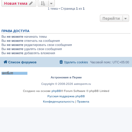
Новая тема
1 тема • Страница
1
из
1
Перейти
ПРАВА ДОСТУПА
Вы
не можете
начинать темы
Вы
не можете
отвечать на сообщения
Вы
не можете
редактировать свои сообщения
Вы
не можете
удалять свои сообщения
Вы
не можете
добавлять вложения
Список форумов
Удалить cookies
Часовой пояс:
UTC+05:00
Астрономия в Перми
Copyright © 2008-2026 astroperm.ru
Создано на основе
phpBB
® Forum Software © phpBB Limited
Русская поддержка phpBB
Конфиденциальность
|
Правила