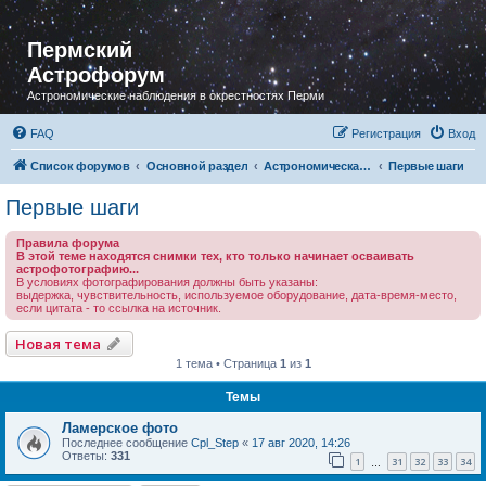
Пермский
Астрофорум
Астрономические наблюдения в окрестностях Перми
FAQ
Регистрация
Вход
Список форумов
Основной раздел
Астрономическая фотография
Первые шаги
Первые шаги
Правила форума
В этой теме находятся снимки тех, кто только начинает осваивать
астрофотографию...
В условиях фотографирования должны быть указаны:
выдержка, чувствительность, используемое оборудование, дата-время-место,
если цитата - то ссылка на источник.
Новая тема
1 тема • Страница
1
из
1
Темы
Ламерское фото
Последнее сообщение
Cpl_Step
«
17 авг 2020, 14:26
Ответы:
331
1
31
32
33
34
…