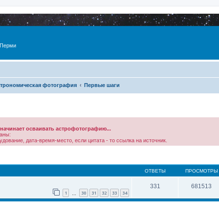
 Перми
трономическая фотография
Первые шаги
о начинает осваивать астрофотографию...
аны:
дование, дата-время-место, если цитата - то ссылка на источник.
ОТВЕТЫ
ПРОСМОТРЫ
331
681513
1
30
31
32
33
34
…