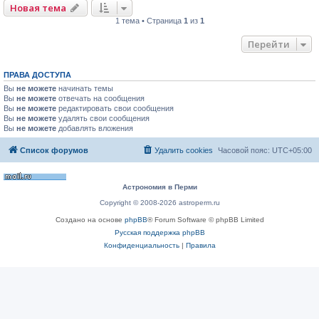
Новая тема
1 тема • Страница
1
из
1
Перейти
ПРАВА ДОСТУПА
Вы
не можете
начинать темы
Вы
не можете
отвечать на сообщения
Вы
не можете
редактировать свои сообщения
Вы
не можете
удалять свои сообщения
Вы
не можете
добавлять вложения
Список форумов
Удалить cookies
Часовой пояс:
UTC+05:00
Астрономия в Перми
Copyright © 2008-2026 astroperm.ru
Создано на основе
phpBB
® Forum Software © phpBB Limited
Русская поддержка phpBB
Конфиденциальность
|
Правила