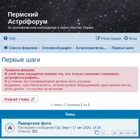
Пермский
Астрофорум
Астрономические наблюдения в окрестностях Перми
FAQ
Регистрация
Вход
Список форумов
Основной раздел
Астрономическая фотография
Первые шаги
Первые шаги
Правила форума
В этой теме находятся снимки тех, кто только начинает осваивать
астрофотографию...
В условиях фотографирования должны быть указаны:
выдержка, чувствительность, используемое оборудование, дата-время-место,
если цитата - то ссылка на источник.
Новая тема
1 тема • Страница
1
из
1
Темы
Ламерское фото
Последнее сообщение
Cpl_Step
«
17 авг 2020, 14:26
Ответы:
331
1
31
32
33
34
…