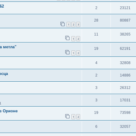
62
2
23121
28
80887
1
2
3
11
38265
1
2
а метла"
19
62191
1
2
4
32808
осца
2
14886
3
26312
3
17031
1
в Орионе
19
73598
1
2
6
32057