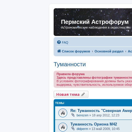
Пермский Астрофорум
Астрономические наблюдения в окрестностях
FAQ
Список форумов
Основной раздел
Ас
Туманности
Правила форума
Здесь представлены фотографии туманносте
В условиях фотографирования должны быть указ
выдержка, чувствительность, используемое обору
Новая тема
ТЕМЫ
Re: Туманность "Северная Аме
berezen
»
18 апр 2012, 12:23
Туманность Ориона М42
didperm
»
13 май 2009, 10:45