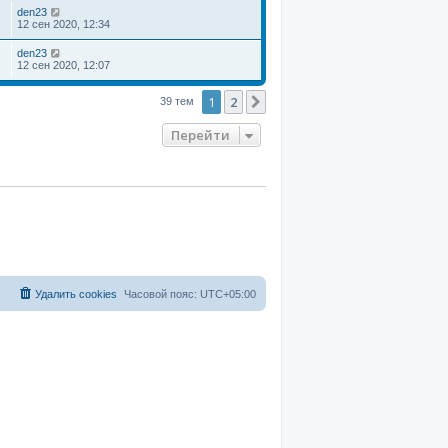
den23
12 сен 2020, 12:34
den23
12 сен 2020, 12:07
1
2
След.
39 тем
Перейти
Удалить cookies
Часовой пояс:
UTC+05:00