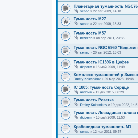
Планетарная туманность NGC76
senao
»
22 авг 2009, 14:18
Туманность М27
senao
»
22 авг 2009, 13:33
Туманность М57
berezen
»
08 апр 2011, 23:35
Туманность NGC 6960 "Ведьмин
senao
»
20 авг 2012, 15:03
Туманность IC1396 в Цефее
didperm
»
15 май 2009, 11:49
Комплекс туманностей ρ Змеен
Dmitry Kolesnikov
»
29 мар 2023, 19:48
IC 1805: туманность Сердце
andovin
»
12 дек 2015, 00:29
Туманность Розетка
Dmitry Kolesnikov
»
19 дек 2022, 14:5
Туманность Лошадиная голова 
didperm
»
15 май 2009, 11:53
Крабовидная туманность М1
senao
»
12 ноя 2011, 09:57