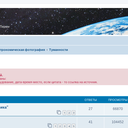
 Перми
трономическая фотография
Туманности
й.
аны:
дование, дата-время-место, если цитата - то ссылка на источник.
ОТВЕТЫ
ПРОСМОТРЫ
рика"
27
66870
1
2
3
41
104452
1
2
3
4
5