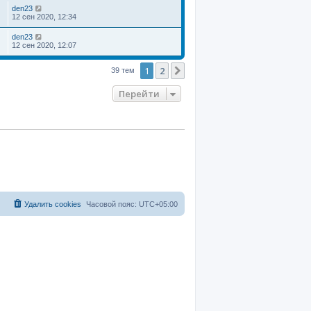
den23
12 сен 2020, 12:34
den23
12 сен 2020, 12:07
1
2
След.
39 тем
Перейти
Удалить cookies
Часовой пояс:
UTC+05:00