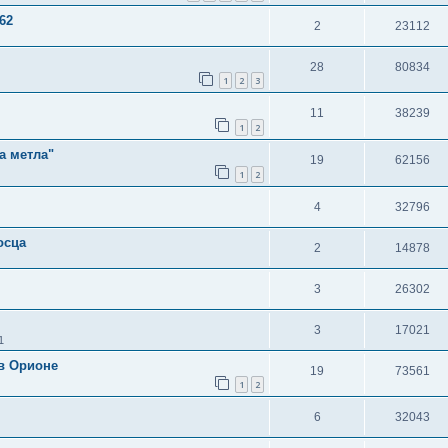
62
2
23112
28
80834
1
2
3
11
38239
1
2
а метла"
19
62156
1
2
4
32796
осца
2
14878
3
26302
3
17021
1
в Орионе
19
73561
1
2
6
32043