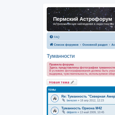
Пермский Астрофорум
Астрономические наблюдения в окрестностях
FAQ
Список форумов
Основной раздел
Ас
Туманности
Правила форума
Здесь представлены фотографии туманносте
В условиях фотографирования должны быть указ
выдержка, чувствительность, используемое обору
Новая тема
ТЕМЫ
Re: Туманность "Северная Аме
berezen
»
18 апр 2012, 12:23
Туманность Ориона М42
didperm
»
13 май 2009, 10:45