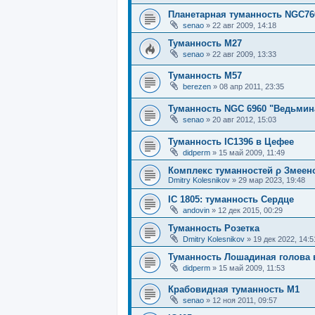
Планетарная туманность NGC76
senao
»
22 авг 2009, 14:18
Туманность М27
senao
»
22 авг 2009, 13:33
Туманность М57
berezen
»
08 апр 2011, 23:35
Туманность NGC 6960 "Ведьмин
senao
»
20 авг 2012, 15:03
Туманность IC1396 в Цефее
didperm
»
15 май 2009, 11:49
Комплекс туманностей ρ Змеен
Dmitry Kolesnikov
»
29 мар 2023, 19:48
IC 1805: туманность Сердце
andovin
»
12 дек 2015, 00:29
Туманность Розетка
Dmitry Kolesnikov
»
19 дек 2022, 14:5
Туманность Лошадиная голова 
didperm
»
15 май 2009, 11:53
Крабовидная туманность М1
senao
»
12 ноя 2011, 09:57