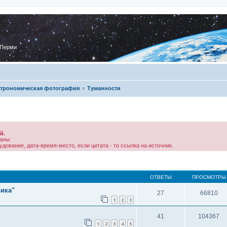
 Перми
трономическая фотография
Туманности
й.
аны:
дование, дата-время-место, если цитата - то ссылка на источник.
ОТВЕТЫ
ПРОСМОТРЫ
рика"
27
66810
1
2
3
41
104367
1
2
3
4
5