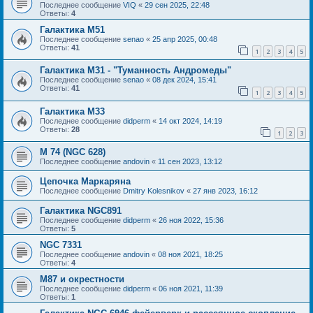
Последнее сообщение
VIQ
«
29 сен 2025, 22:48
Ответы:
4
Галактика М51
Последнее сообщение
senao
«
25 апр 2025, 00:48
Ответы:
41
1
2
3
4
5
Галактика М31 - "Туманность Андромеды"
Последнее сообщение
senao
«
08 дек 2024, 15:41
Ответы:
41
1
2
3
4
5
Галактика M33
Последнее сообщение
didperm
«
14 окт 2024, 14:19
Ответы:
28
1
2
3
M 74 (NGC 628)
Последнее сообщение
andovin
«
11 сен 2023, 13:12
Цепочка Маркаряна
Последнее сообщение
Dmitry Kolesnikov
«
27 янв 2023, 16:12
Галактика NGC891
Последнее сообщение
didperm
«
26 ноя 2022, 15:36
Ответы:
5
NGC 7331
Последнее сообщение
andovin
«
08 ноя 2021, 18:25
Ответы:
4
M87 и окрестности
Последнее сообщение
didperm
«
06 ноя 2021, 11:39
Ответы:
1