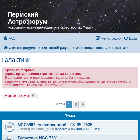
Пермский
Астрофорум
Астрономические наблюдения в окрестностях Перми
FAQ
Регистрация
Вход
Список форумов
Основной раздел
Астрономическая фотография
Галактики
Галактики
Правила форума
Здесь представлены фотографии галактик.
В условиях фотографирования должны быть указаны:
выдержка, чувствительность, используемое оборудование, дата-время-место,
если цитата - то ссылка на источник.
Новая тема
1
2
След.
28 тем
Темы
NGC5907 со сверхновой . 08_05_2026
Последнее сообщение
didperm
«
08 май 2026, 13:01
Галактика NGC 7331