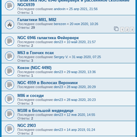
Галактика NGC 6946 фейерверк и рассеянное скопление
NGC6939
Последнее сообщение
andovin
«
25 апр 2021, 21:56
Ответы:
1
Галактики М81, М82
Последнее сообщение
berezen
«
20 ноя 2020, 10:26
Ответы:
29
1
2
3
NGC 6946 галактика Фейерверк
Последнее сообщение
den23
«
10 май 2020, 21:57
Ответы:
2
M63 в Гончих псах
Последнее сообщение
Sergey V.
«
31 мар 2020, 07:25
Ответы:
3
Кокон (NGC 4490)
Последнее сообщение
den23
«
29 мар 2020, 13:36
Ответы:
1
NGC 4559 в Волосах Вероники
Последнее сообщение
den23
«
28 мар 2020, 20:29
M86 и соседи
Последнее сообщение
den23
«
28 мар 2020, 20:23
Ответы:
3
M108 в Большой медведице
Последнее сообщение
den23
«
12 янв 2020, 14:55
Ответы:
2
NGC 2903
Последнее сообщение
den23
«
14 апр 2019, 01:24
Ответы:
2