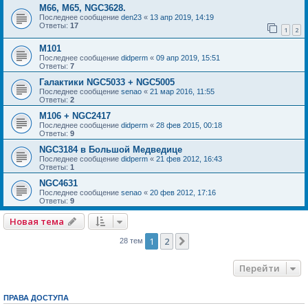
М66, М65, NGC3628.
Последнее сообщение
den23
«
13 апр 2019, 14:19
Ответы:
17
1
2
M101
Последнее сообщение
didperm
«
09 апр 2019, 15:51
Ответы:
7
Галактики NGC5033 + NGC5005
Последнее сообщение
senao
«
21 мар 2016, 11:55
Ответы:
2
M106 + NGC2417
Последнее сообщение
didperm
«
28 фев 2015, 00:18
Ответы:
9
NGC3184 в Большой Медведице
Последнее сообщение
didperm
«
21 фев 2012, 16:43
Ответы:
1
NGC4631
Последнее сообщение
senao
«
20 фев 2012, 17:16
Ответы:
9
Новая тема
1
2
След.
28 тем
Перейти
ПРАВА ДОСТУПА