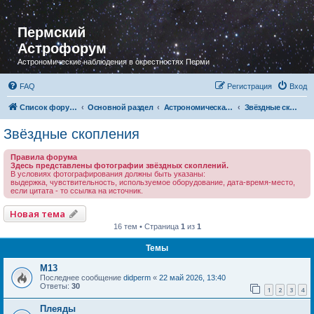
Пермский
Астрофорум
Астрономические наблюдения в окрестностях Перми
FAQ
Регистрация
Вход
Список форумов
Основной раздел
Астрономическая фотография
Звёздные скопления
Звёздные скопления
Правила форума
Здесь представлены фотографии звёздных скоплений.
В условиях фотографирования должны быть указаны:
выдержка, чувствительность, используемое оборудование, дата-время-место,
если цитата - то ссылка на источник.
Новая тема
16 тем • Страница
1
из
1
Темы
M13
Последнее сообщение
didperm
«
22 май 2026, 13:40
Ответы:
30
1
2
3
4
Плеяды