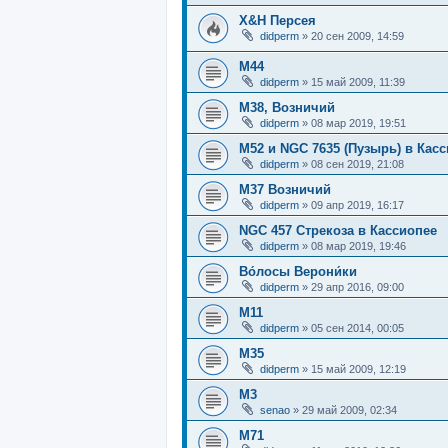
X&H Персея
didperm
»
20 сен 2009, 14:59
M44
didperm
»
15 май 2009, 11:39
M38, Возничий
didperm
»
08 мар 2019, 19:51
M52 и NGC 7635 (Пузырь) в Кас
didperm
»
08 сен 2019, 21:08
M37 Возничий
didperm
»
09 апр 2019, 16:17
NGC 457 Стрекоза в Кассиопее
didperm
»
08 мар 2019, 19:46
Во́лосы Верони́ки
didperm
»
29 апр 2016, 09:00
M11
didperm
»
05 сен 2014, 00:05
M35
didperm
»
15 май 2009, 12:19
М3
senao
»
29 май 2009, 02:34
M71