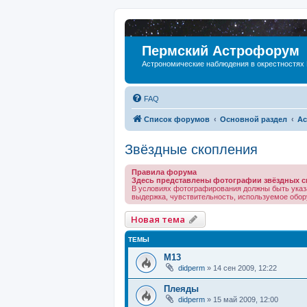
Пермский Астрофорум
Астрономические наблюдения в окрестностях
FAQ
Список форумов
Основной раздел
Ас
Звёздные скопления
Правила форума
Здесь представлены фотографии звёздных с
В условиях фотографирования должны быть указ
выдержка, чувствительность, используемое обору
Новая тема
ТЕМЫ
M13
didperm
»
14 сен 2009, 12:22
Плеяды
didperm
»
15 май 2009, 12:00