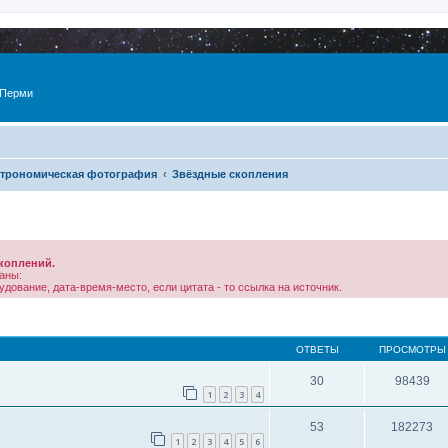
 Перми
трономическая фотография
Звёздные скопления
коплений.
аны:
дование, дата-время-место, если цитата - то ссылка на источник.
ОТВЕТЫ
ПРОСМОТРЫ
30
98439
1
2
3
4
53
182273
1
2
3
4
5
6