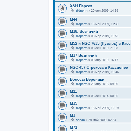
X&H Персея
didperm
»
20 сен 2009, 14:59
M44
didperm
»
15 май 2009, 11:39
M38, Возничий
didperm
»
08 мар 2019, 19:51
M52 и NGC 7635 (Пузырь) в Кас
didperm
»
08 сен 2019, 21:08
M37 Возничий
didperm
»
09 апр 2019, 16:17
NGC 457 Стрекоза в Кассиопее
didperm
»
08 мар 2019, 19:46
Во́лосы Верони́ки
didperm
»
29 апр 2016, 09:00
M11
didperm
»
05 сен 2014, 00:05
M35
didperm
»
15 май 2009, 12:19
М3
senao
»
29 май 2009, 02:34
M71