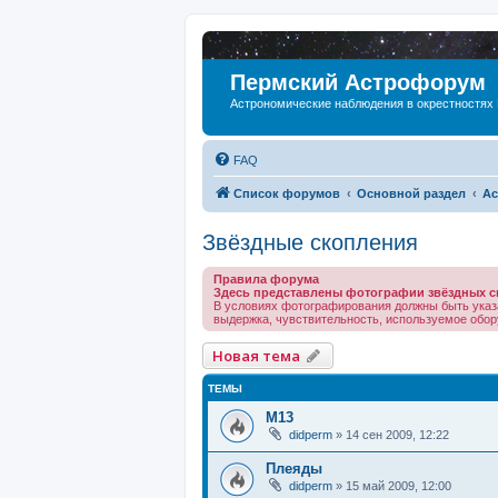
Пермский Астрофорум
Астрономические наблюдения в окрестностях
FAQ
Список форумов
Основной раздел
Ас
Звёздные скопления
Правила форума
Здесь представлены фотографии звёздных с
В условиях фотографирования должны быть указ
выдержка, чувствительность, используемое обору
Новая тема
ТЕМЫ
M13
didperm
»
14 сен 2009, 12:22
Плеяды
didperm
»
15 май 2009, 12:00