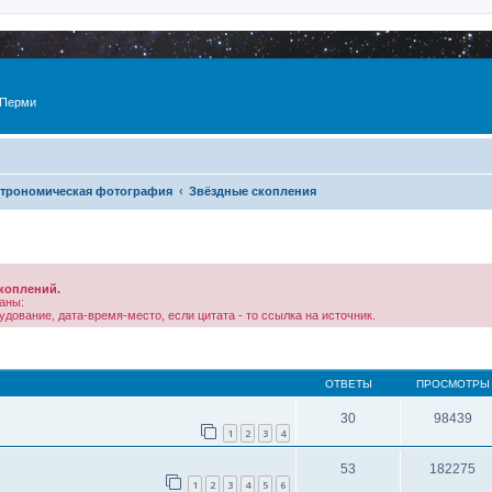
 Перми
трономическая фотография
Звёздные скопления
коплений.
аны:
дование, дата-время-место, если цитата - то ссылка на источник.
ОТВЕТЫ
ПРОСМОТРЫ
30
98439
1
2
3
4
53
182275
1
2
3
4
5
6