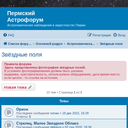
Пермский
Астрофорум
Астрономические наблюдения в окрестностях Перми
FAQ
Регистрация
Вход
Список форумов
Основной раздел
Астрономическая фотография
Звёздные поля
Звёздные поля
Правила форума
Здесь представлены фотографии звёздных полей.
В условиях фотографирования должны быть указаны:
выдержка, чувствительность, используемое оборудование, дата-время-место,
если цитата - то ссылка на источник.
Новая тема
10 тем • Страница
1
из
1
Темы
Орион
Последнее сообщение
senao
«
18 дек 2022, 16:29
Ответы:
5
Стрелец, Малое Звездное Облако
Последнее сообщение
didperm
«
02 сен 2020, 18:36