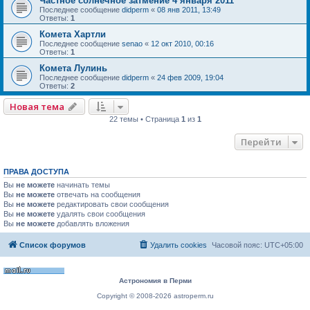
Частное солнечное затмение 4 января 2011
Последнее сообщение
didperm
«
08 янв 2011, 13:49
Ответы:
1
Комета Хартли
Последнее сообщение
senao
«
12 окт 2010, 00:16
Ответы:
1
Комета Лулинь
Последнее сообщение
didperm
«
24 фев 2009, 19:04
Ответы:
2
Новая тема
22 темы • Страница
1
из
1
Перейти
ПРАВА ДОСТУПА
Вы
не можете
начинать темы
Вы
не можете
отвечать на сообщения
Вы
не можете
редактировать свои сообщения
Вы
не можете
удалять свои сообщения
Вы
не можете
добавлять вложения
Список форумов
Удалить cookies
Часовой пояс:
UTC+05:00
Астрономия в Перми
Copyright © 2008-2026 astroperm.ru