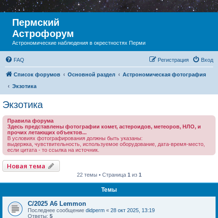
Пермский
Астрофорум
Астрономические наблюдения в окрестностях Перми
FAQ
Регистрация
Вход
Список форумов
Основной раздел
Астрономическая фотография
Экзотика
Экзотика
Правила форума
Здесь представлены фотографии комет, астероидов, метеоров, НЛО, и
прочих летающих объектов...
В условиях фотографирования должны быть указаны:
выдержка, чувствительность, используемое оборудование, дата-время-место,
если цитата - то ссылка на источник.
Новая тема
22 темы • Страница
1
из
1
Темы
С/2025 A6 Lemmon
Последнее сообщение
didperm
«
28 окт 2025, 13:19
Ответы:
5