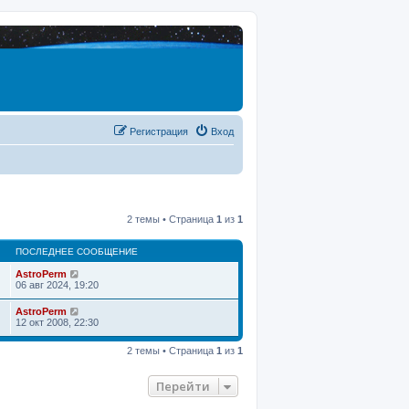
Регистрация
Вход
2 темы • Страница
1
из
1
ПОСЛЕДНЕЕ СООБЩЕНИЕ
AstroPerm
06 авг 2024, 19:20
AstroPerm
12 окт 2008, 22:30
2 темы • Страница
1
из
1
Перейти