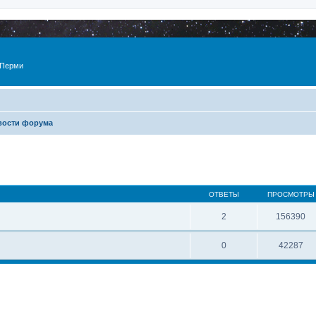
 Перми
вости форума
ОТВЕТЫ
ПРОСМОТРЫ
2
156390
0
42287