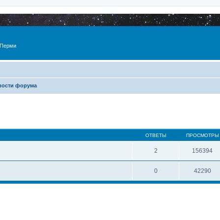
 Перми
вости форума
ОТВЕТЫ
ПРОСМОТРЫ
2
156394
0
42290