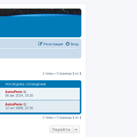
Регистрация
Вход
2 темы • Страница
1
из
1
ПОСЛЕДНЕЕ СООБЩЕНИЕ
AstroPerm
06 авг 2024, 19:20
AstroPerm
12 окт 2008, 22:30
2 темы • Страница
1
из
1
Перейти