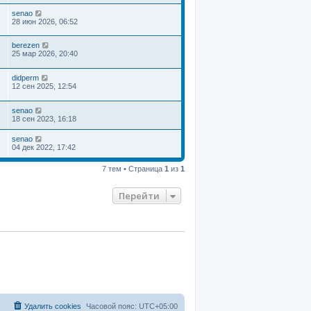
senao
28 июн 2026, 06:52
berezen
25 мар 2026, 20:40
didperm
12 сен 2025, 12:54
senao
18 сен 2023, 16:18
senao
04 дек 2022, 17:42
7 тем • Страница
1
из
1
Перейти
Удалить cookies
Часовой пояс:
UTC+05:00