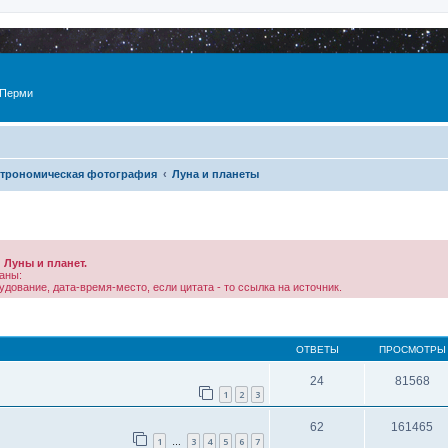
 Перми
трономическая фотография
Луна и планеты
Луны и планет.
аны:
дование, дата-время-место, если цитата - то ссылка на источник.
ОТВЕТЫ
ПРОСМОТРЫ
24
81568
1
2
3
62
161465
1
3
4
5
6
7
…