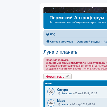
Пермский Астрофорум
Астрономические наблюдения в окрестностях
FAQ
Список форумов
Основной раздел
Ас
Луна и планеты
Правила форума
В данном форуме представлены фотографии 
В условиях фотографирования должны быть указ
выдержка, чувствительность, используемое обору
Новая тема
ТЕМЫ
Сатурн
berezen
»
05 май 2011, 15:15
Марс
senao
»
06 мар 2012, 02:18