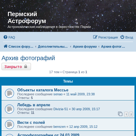
Пермский
Астрофорум
Астрономические наблюдения в окрестностях Перми
FAQ
Регистрация
Вход
Список форумов
Дополнительный раздел
Архив форума
Архив фотографий
Архив фотографий
Закрыто
17 тем • Страница
1
из
1
Темы
Объекты каталога Мессье
Последнее сообщение
senao
«
11 май 2009, 23:38
Ответы:
5
Лебедь в апреле
Последнее сообщение
Divizia-51
«
30 апр 2009, 15:17
Ответы:
11
1
2
Вести с полей
Последнее сообщение
berezen
«
12 апр 2009, 15:12
Астрофотографии от 24.03.2009