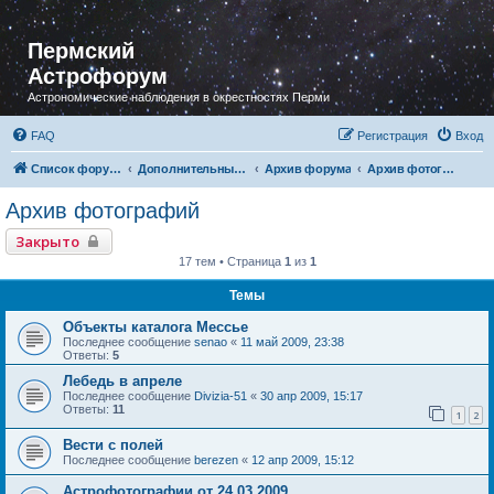
Пермский
Астрофорум
Астрономические наблюдения в окрестностях Перми
FAQ
Регистрация
Вход
Список форумов
Дополнительный раздел
Архив форума
Архив фотографий
Архив фотографий
Закрыто
17 тем • Страница
1
из
1
Темы
Объекты каталога Мессье
Последнее сообщение
senao
«
11 май 2009, 23:38
Ответы:
5
Лебедь в апреле
Последнее сообщение
Divizia-51
«
30 апр 2009, 15:17
Ответы:
11
1
2
Вести с полей
Последнее сообщение
berezen
«
12 апр 2009, 15:12
Астрофотографии от 24.03.2009