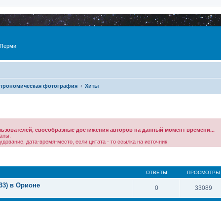
 Перми
трономическая фотография
Хиты
зователей, своеобразные достижения авторов на данный момент времени...
аны:
дование, дата-время-место, если цитата - то ссылка на источник.
ОТВЕТЫ
ПРОСМОТРЫ
33) в Орионе
0
33089