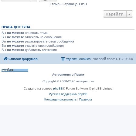
1 тема • Страница
1
из
1
Перейти
ПРАВА ДОСТУПА
Вы
не можете
начинать темы
Вы
не можете
отвечать на сообщения
Вы
не можете
редактировать свои сообщения
Вы
не можете
удалять свои сообщения
Вы
не можете
добавлять вложения
Список форумов
Удалить cookies
Часовой пояс:
UTC+05:00
Астрономия в Перми
Copyright © 2008-2026 astroperm.ru
Создано на основе
phpBB
® Forum Software © phpBB Limited
Русская поддержка phpBB
Конфиденциальность
|
Правила