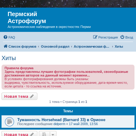
Пермский
Астрофорум
Астрономические наблюдения в окрестностях Перми
FAQ
Регистрация
Вход
Список форумов
Основной раздел
Астрономическая фотография
Хиты
Хиты
Правила форума
Здесь представлены лучшие фотографии пользователей, своеобразные
достижения авторов на данный момент времени...
В условиях фотографирования должны быть указаны:
выдержка, чувствительность, используемое оборудование, дата-время-место,
если цитата - то ссылка на источник.
Новая тема
1 тема • Страница
1
из
1
Темы
Туманность Horsehead (Barnard 33) в Орионе
Последнее сообщение
didperm
«
17 май 2009, 13:56
Новая тема