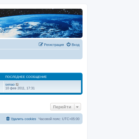
Регистрация
Вход
ПОСЛЕДНЕЕ СООБЩЕНИЕ
П
senao
е
10 фев 2011, 17:31
р
е
й
т
Перейти
и
к
п
о
Удалить cookies
Часовой пояс:
UTC+05:00
с
л
е
д
н