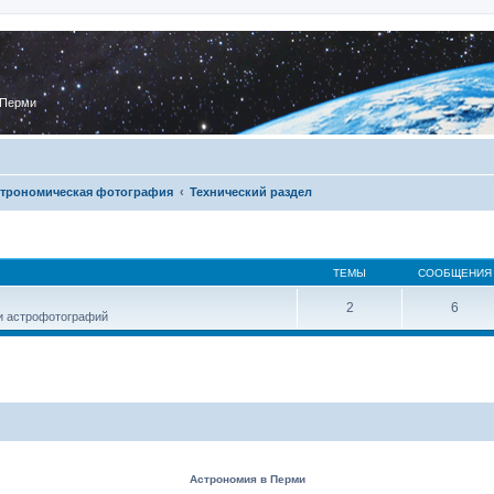
 Перми
трономическая фотография
Технический раздел
ТЕМЫ
СООБЩЕНИЯ
2
6
и астрофотографий
Астрономия в Перми