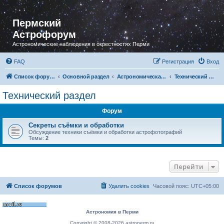
Пермский
Астрофорум
Астрономические наблюдения в окрестностях Перми
FAQ
Регистрация
Вход
Список форумов
Основной раздел
Астрономическая фотография
Технический раздел
Технический раздел
Форум
Секреты съёмки и обработки
Обсуждение техники съёмки и обработки астрофотографий
Темы:
2
Перейти
Список форумов
Удалить cookies
Часовой пояс:
UTC+05:00
Астрономия в Перми
Copyright © 2008-2026 astroperm.ru