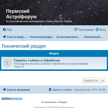
Пермский
Астрофорум
Астрономические наблюдения в окрестностях Перми
FAQ
Регистрация
Вход
Список форумов
Основной раздел
Астрономическая фотография
Технический раздел
Технический раздел
Форум
Секреты съёмки и обработки
Обсуждение техники съёмки и обработки астрофотографий
Темы:
2
Перейти
Список форумов
Удалить cookies
Часовой пояс:
UTC+05:00
Астрономия в Перми
Copyright © 2008-2026 astroperm.ru