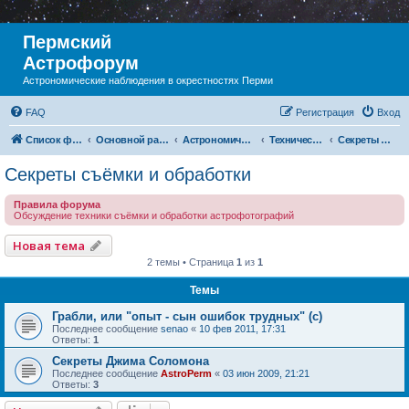
Пермский
Астрофорум
Астрономические наблюдения в окрестностях Перми
FAQ
Регистрация
Вход
Список форумов
Основной раздел
Астрономическая фотография
Технический раздел
Секреты съёмки и обработки
Секреты съёмки и обработки
Правила форума
Обсуждение техники съёмки и обработки астрофотографий
Новая тема
2 темы • Страница
1
из
1
Темы
Грабли, или "опыт - сын ошибок трудных" (с)
Последнее сообщение
senao
«
10 фев 2011, 17:31
Ответы:
1
Секреты Джима Соломона
Последнее сообщение
AstroPerm
«
03 июн 2009, 21:21
Ответы:
3