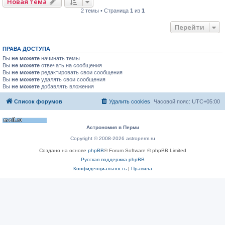
Новая тема
2 темы • Страница
1
из
1
Перейти
ПРАВА ДОСТУПА
Вы
не можете
начинать темы
Вы
не можете
отвечать на сообщения
Вы
не можете
редактировать свои сообщения
Вы
не можете
удалять свои сообщения
Вы
не можете
добавлять вложения
Список форумов
Удалить cookies
Часовой пояс:
UTC+05:00
Астрономия в Перми
Copyright © 2008-2026 astroperm.ru
Создано на основе
phpBB
® Forum Software © phpBB Limited
Русская поддержка phpBB
Конфиденциальность
|
Правила