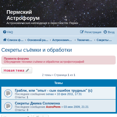
Пермский
Астрофорум
Астрономические наблюдения в окрестностях Перми
FAQ
Регистрация
Вход
Список форумов
Основной раздел
Астрономическая фотография
Технический раздел
Секреты съёмки и обработки
Секреты съёмки и обработки
Правила форума
Обсуждение техники съёмки и обработки астрофотографий
Новая тема
2 темы • Страница
1
из
1
Темы
Грабли, или "опыт - сын ошибок трудных" (с)
Последнее сообщение
senao
«
10 фев 2011, 17:31
Ответы:
1
Секреты Джима Соломона
Последнее сообщение
AstroPerm
«
03 июн 2009, 21:21
Ответы:
3