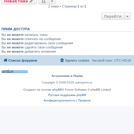
Новая тема
2 темы • Страница
1
из
1
Перейти
ПРАВА ДОСТУПА
Вы
не можете
начинать темы
Вы
не можете
отвечать на сообщения
Вы
не можете
редактировать свои сообщения
Вы
не можете
удалять свои сообщения
Вы
не можете
добавлять вложения
Список форумов
Удалить cookies
Часовой пояс:
UTC+05:00
Астрономия в Перми
Copyright © 2008-2026 astroperm.ru
Создано на основе
phpBB
® Forum Software © phpBB Limited
Русская поддержка phpBB
Конфиденциальность
|
Правила