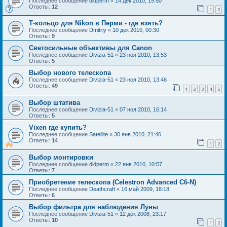
Последнее сообщение
didperm
«
14 дек 2010, 19:50
Ответы:
12
1
2
Т-кольцо для Nikon в Перми - где взять?
Последнее сообщение
Dmitriy
«
10 дек 2010, 00:30
Ответы:
9
Cветосильные объективы для Canon
Последнее сообщение
Divizia-51
«
23 ноя 2010, 13:53
Ответы:
5
Выбор нового телескопа
Последнее сообщение
Divizia-51
«
23 ноя 2010, 13:46
Ответы:
49
1
2
3
4
5
Выбор штатива
Последнее сообщение
Divizia-51
«
07 ноя 2010, 16:14
Ответы:
5
Vixen где купить?
Последнее сообщение
Satellite
«
30 янв 2010, 21:46
Ответы:
14
1
2
Выбор монтировки
Последнее сообщение
didperm
«
22 янв 2010, 10:57
Ответы:
7
Приобретение телескопа (Celestron Advanced C6-N)
Последнее сообщение
Deathcraft
«
16 май 2009, 18:18
Ответы:
6
Выбор фильтра для наблюдения Луны
Последнее сообщение
Divizia-51
«
12 дек 2008, 23:17
Ответы:
10
1
2