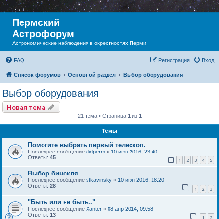
Пермский
Астрофорум
Астрономические наблюдения в окрестностях Перми
FAQ
Регистрация
Вход
Список форумов
Основной раздел
Выбор оборудования
Выбор оборудования
Новая тема
21 тема • Страница
1
из
1
Темы
Помогите выбрать первый телескоп.
Последнее сообщение
didperm
«
10 июн 2016, 23:40
Ответы:
45
1
2
3
4
5
Выбор бинокля
Последнее сообщение
stkavinsky
«
10 июн 2016, 18:20
Ответы:
28
1
2
3
"Быть или не быть.."
Последнее сообщение
Xanter
«
08 апр 2014, 09:58
Ответы:
13
1
2