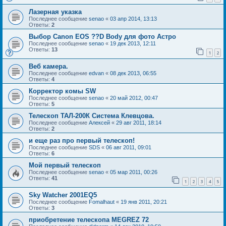
Лазерная указка
Последнее сообщение
senao
«
03 апр 2014, 13:13
Ответы:
2
Выбор Canon EOS ??D Body для фото Астро
Последнее сообщение
senao
«
19 дек 2013, 12:11
Ответы:
13
1
2
Веб камера.
Последнее сообщение
edvan
«
08 дек 2013, 06:55
Ответы:
4
Корректор комы SW
Последнее сообщение
senao
«
20 май 2012, 00:47
Ответы:
5
Телескоп ТАЛ-200К Система Клевцова.
Последнее сообщение
Алексей
«
29 авг 2011, 18:14
Ответы:
2
и еще раз про первый телескоп!
Последнее сообщение
SDS
«
06 авг 2011, 09:01
Ответы:
6
Мой первый телескоп
Последнее сообщение
senao
«
05 мар 2011, 00:26
Ответы:
41
1
2
3
4
5
Sky Watcher 2001EQ5
Последнее сообщение
Fomalhaut
«
19 янв 2011, 20:21
Ответы:
3
приобретение телескопа MEGREZ 72