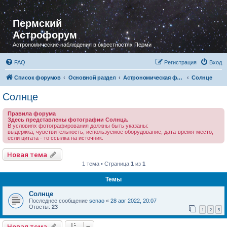
Пермский
Астрофорум
Астрономические наблюдения в окрестностях Перми
FAQ
Регистрация
Вход
Список форумов
Основной раздел
Астрономическая фотография
Солнце
Солнце
Правила форума
Здесь представлены фотографии Солнца.
В условиях фотографирования должны быть указаны:
выдержка, чувствительность, используемое оборудование, дата-время-место,
если цитата - то ссылка на источник.
Новая тема
1 тема • Страница
1
из
1
Темы
Солнце
Последнее сообщение
senao
«
28 авг 2022, 20:07
Ответы:
23
1
2
3
Новая тема