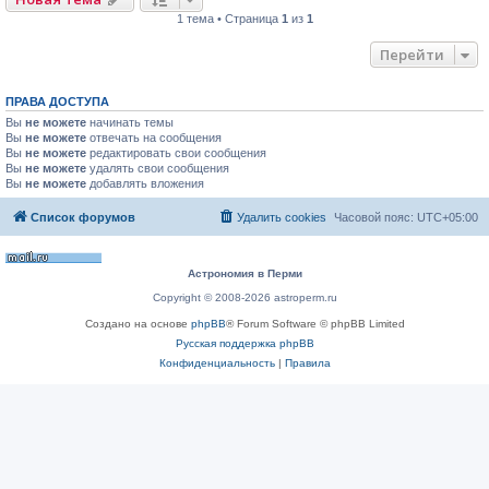
1 тема • Страница
1
из
1
Перейти
ПРАВА ДОСТУПА
Вы
не можете
начинать темы
Вы
не можете
отвечать на сообщения
Вы
не можете
редактировать свои сообщения
Вы
не можете
удалять свои сообщения
Вы
не можете
добавлять вложения
Список форумов
Удалить cookies
Часовой пояс:
UTC+05:00
Астрономия в Перми
Copyright © 2008-2026 astroperm.ru
Создано на основе
phpBB
® Forum Software © phpBB Limited
Русская поддержка phpBB
Конфиденциальность
|
Правила