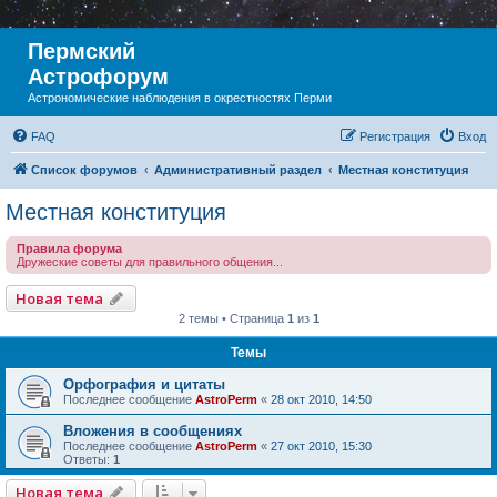
Пермский
Астрофорум
Астрономические наблюдения в окрестностях Перми
FAQ
Регистрация
Вход
Список форумов
Административный раздел
Местная конституция
Местная конституция
Правила форума
Дружеские советы для правильного общения...
Новая тема
2 темы • Страница
1
из
1
Темы
Орфография и цитаты
Последнее сообщение
AstroPerm
«
28 окт 2010, 14:50
Вложения в сообщениях
Последнее сообщение
AstroPerm
«
27 окт 2010, 15:30
Ответы:
1
Новая тема