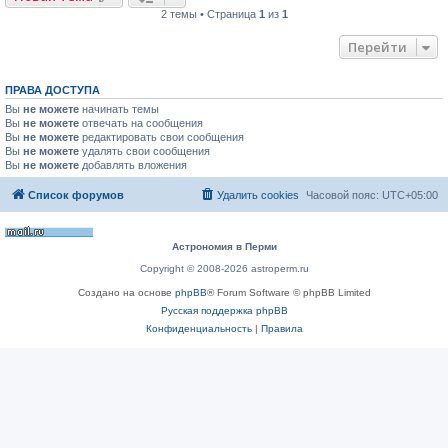
2 темы • Страница
1
из
1
Перейти
ПРАВА ДОСТУПА
Вы
не можете
начинать темы
Вы
не можете
отвечать на сообщения
Вы
не можете
редактировать свои сообщения
Вы
не можете
удалять свои сообщения
Вы
не можете
добавлять вложения
Список форумов
Удалить cookies
Часовой пояс:
UTC+05:00
Астрономия в Перми
Copyright © 2008-2026 astroperm.ru
Создано на основе
phpBB
® Forum Software © phpBB Limited
Русская поддержка phpBB
Конфиденциальность
|
Правила