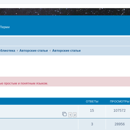
 Перми
блиотека
Авторские статьи
Авторские статьи
ные простым и понятным языком.
ОТВЕТЫ
ПРОСМОТРЫ
15
107572
1
2
3
28956