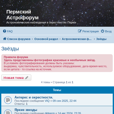
Пермский
Астрофорум
Астрономические наблюдения в окрестностях Перми
FAQ
Регистрация
Вход
Список форумов
Основной раздел
Астрономическая фотография
Звёзды
Звёзды
Правила форума
Здесь представлены фотографии красивых и необычных звёзд.
В условиях фотографирования должны быть указаны:
выдержка, чувствительность, используемое оборудование, дата-время-место,
если цитата - то ссылка на источник.
Новая тема
4 темы • Страница
1
из
1
Темы
Антерес и окрестности.
Последнее сообщение
VIQ
«
09 сен 2025, 22:44
Ответы:
1
Яркие звезды
Последнее сообщение
didperm
«
14 авг 2024, 23:26