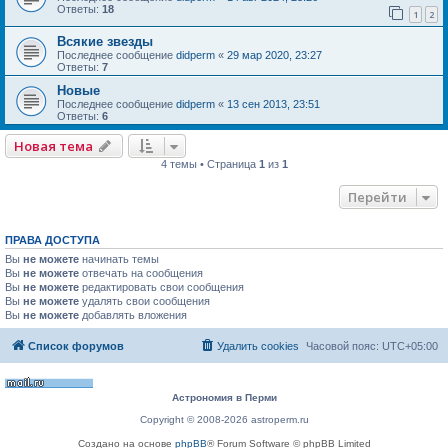
Ответы:
18
1
2
Всякие звезды
Последнее сообщение
didperm
«
29 мар 2020, 23:27
Ответы:
7
Новые
Последнее сообщение
didperm
«
13 сен 2013, 23:51
Ответы:
6
Новая тема
4 темы • Страница
1
из
1
Перейти
ПРАВА ДОСТУПА
Вы
не можете
начинать темы
Вы
не можете
отвечать на сообщения
Вы
не можете
редактировать свои сообщения
Вы
не можете
удалять свои сообщения
Вы
не можете
добавлять вложения
Список форумов
Удалить cookies
Часовой пояс:
UTC+05:00
Астрономия в Перми
Copyright © 2008-2026 astroperm.ru
Создано на основе
phpBB
® Forum Software © phpBB Limited