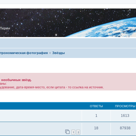
 Перми
трономическая фотография
Звёзды
 необычных звёзд.
аны:
дование, дата-время-место, если цитата - то ссылка на источник.
ОТВЕТЫ
ПРОСМОТРЫ
1
1613
18
87938
1
2