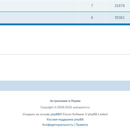
7
31676
6
35361
Астрономия в Перми
Copyright © 2008-2026 astroperm.ru
Создано на основе
phpBB
® Forum Software © phpBB Limited
Русская поддержка phpBB
Конфиденциальность
|
Правила