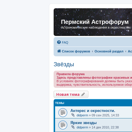
Пермский Астрофорум
Астрономические наблюдения в окрестностях
FAQ
Список форумов
Основной раздел
Ас
Звёзды
Правила форума
Здесь представлены фотографии красивых и
В условиях фотографирования должны быть указ
выдержка, чувствительность, используемое обору
Новая тема
ТЕМЫ
Антерес и окрестности.
didperm
»
09 сен 2025, 14:33
Яркие звезды
didperm
»
14 дек 2010, 22:38