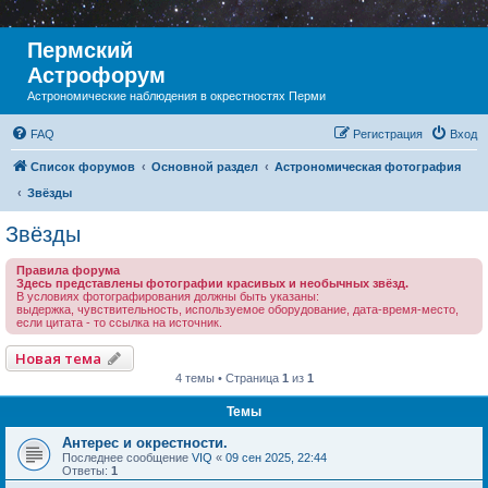
Пермский
Астрофорум
Астрономические наблюдения в окрестностях Перми
FAQ
Регистрация
Вход
Список форумов
Основной раздел
Астрономическая фотография
Звёзды
Звёзды
Правила форума
Здесь представлены фотографии красивых и необычных звёзд.
В условиях фотографирования должны быть указаны:
выдержка, чувствительность, используемое оборудование, дата-время-место,
если цитата - то ссылка на источник.
Новая тема
4 темы • Страница
1
из
1
Темы
Антерес и окрестности.
Последнее сообщение
VIQ
«
09 сен 2025, 22:44
Ответы:
1