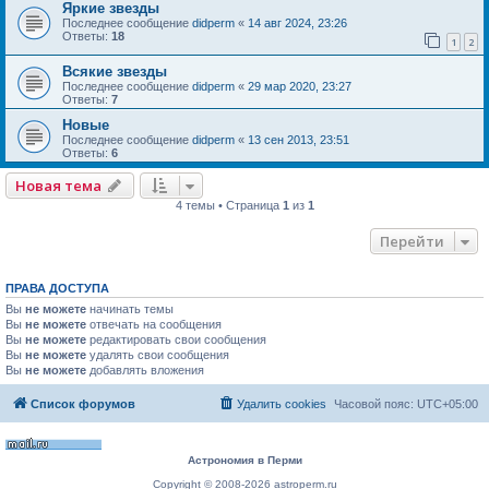
Яркие звезды
Последнее сообщение
didperm
«
14 авг 2024, 23:26
Ответы:
18
1
2
Всякие звезды
Последнее сообщение
didperm
«
29 мар 2020, 23:27
Ответы:
7
Новые
Последнее сообщение
didperm
«
13 сен 2013, 23:51
Ответы:
6
Новая тема
4 темы • Страница
1
из
1
Перейти
ПРАВА ДОСТУПА
Вы
не можете
начинать темы
Вы
не можете
отвечать на сообщения
Вы
не можете
редактировать свои сообщения
Вы
не можете
удалять свои сообщения
Вы
не можете
добавлять вложения
Список форумов
Удалить cookies
Часовой пояс:
UTC+05:00
Астрономия в Перми
Copyright © 2008-2026 astroperm.ru