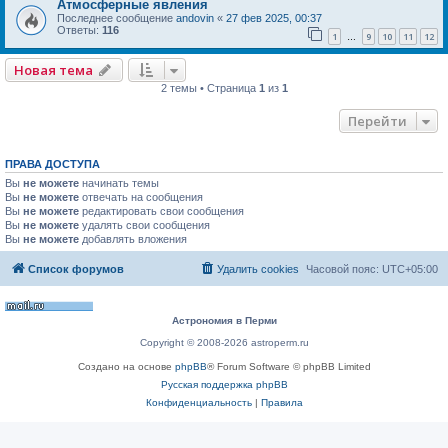
Атмосферные явления
Последнее сообщение
andovin
«
27 фев 2025, 00:37
Ответы:
116
1
9
10
11
12
…
Новая тема
2 темы • Страница
1
из
1
Перейти
ПРАВА ДОСТУПА
Вы
не можете
начинать темы
Вы
не можете
отвечать на сообщения
Вы
не можете
редактировать свои сообщения
Вы
не можете
удалять свои сообщения
Вы
не можете
добавлять вложения
Список форумов
Удалить cookies
Часовой пояс:
UTC+05:00
Астрономия в Перми
Copyright © 2008-2026 astroperm.ru
Создано на основе
phpBB
® Forum Software © phpBB Limited
Русская поддержка phpBB
Конфиденциальность
|
Правила