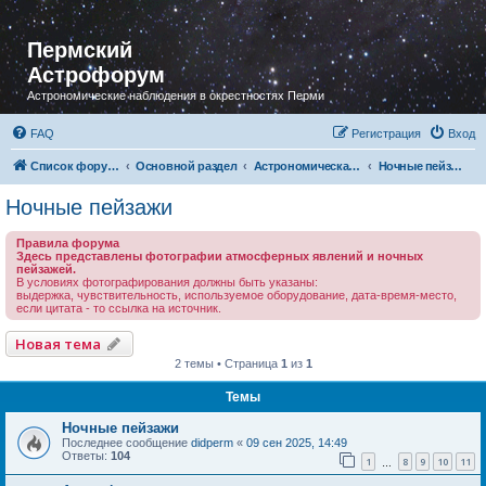
Пермский
Астрофорум
Астрономические наблюдения в окрестностях Перми
FAQ
Регистрация
Вход
Список форумов
Основной раздел
Астрономическая фотография
Ночные пейзажи
Ночные пейзажи
Правила форума
Здесь представлены фотографии атмосферных явлений и ночных
пейзажей.
В условиях фотографирования должны быть указаны:
выдержка, чувствительность, используемое оборудование, дата-время-место,
если цитата - то ссылка на источник.
Новая тема
2 темы • Страница
1
из
1
Темы
Ночные пейзажи
Последнее сообщение
didperm
«
09 сен 2025, 14:49
Ответы:
104
1
8
9
10
11
…