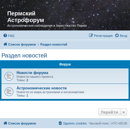
Пермский
Астрофорум
Астрономические наблюдения в окрестностях Перми
FAQ
Регистрация
Вход
Список форумов
Раздел новостей
Раздел новостей
Форум
Новости форума
Новости нашего проекта
Темы:
2
Астрономические новости
Новости из мира астрономии и космонавтики
Темы:
1
Перейти
Список форумов
Удалить cookies
Часовой пояс:
UTC+05:00