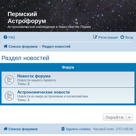
Пермский
Астрофорум
Астрономические наблюдения в окрестностях Перми
FAQ
Регистрация
Вход
Список форумов
Раздел новостей
Раздел новостей
Форум
Новости форума
Новости нашего проекта
Темы:
2
Астрономические новости
Новости из мира астрономии и космонавтики
Темы:
1
Перейти
Список форумов
Удалить cookies
Часовой пояс:
UTC+05:00