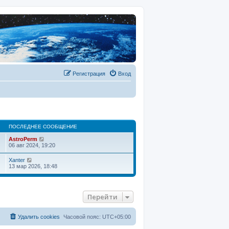
Регистрация
Вход
ПОСЛЕДНЕЕ СООБЩЕНИЕ
П
AstroPerm
е
06 авг 2024, 19:20
р
е
П
Xanter
й
е
13 мар 2026, 18:48
т
р
и
е
к
й
п
т
о
Перейти
и
с
к
л
п
е
о
Удалить cookies
Часовой пояс:
UTC+05:00
д
с
н
л