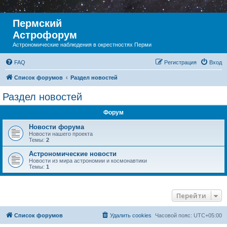
Пермский
Астрофорум
Астрономические наблюдения в окрестностях Перми
FAQ
Регистрация
Вход
Список форумов
Раздел новостей
Раздел новостей
Форум
Новости форума
Новости нашего проекта
Темы:
2
Астрономические новости
Новости из мира астрономии и космонавтики
Темы:
1
Перейти
Список форумов
Удалить cookies
Часовой пояс:
UTC+05:00