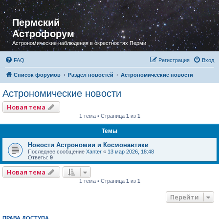
Пермский
Астрофорум
Астрономические наблюдения в окрестностях Перми
FAQ
Регистрация
Вход
Список форумов
Раздел новостей
Астрономические новости
Астрономические новости
Новая тема
1 тема • Страница
1
из
1
Темы
Новости Астрономии и Космонавтики
Последнее сообщение
Xanter
«
13 мар 2026, 18:48
Ответы:
9
Новая тема
1 тема • Страница
1
из
1
Перейти
ПРАВА ДОСТУПА