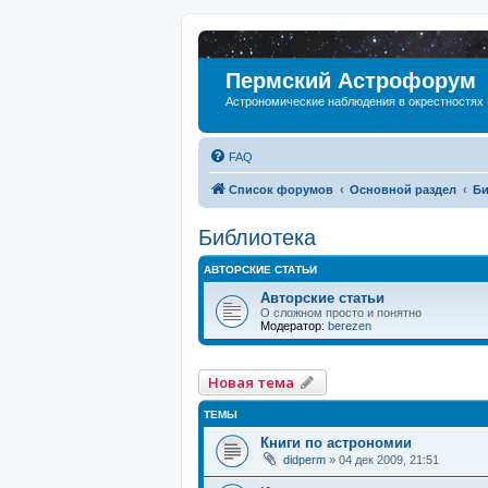
Пермский Астрофорум
Астрономические наблюдения в окрестностях
FAQ
Список форумов
Основной раздел
Би
Библиотека
АВТОРСКИЕ СТАТЬИ
Авторские статьи
О сложном просто и понятно
Модератор:
berezen
Новая тема
ТЕМЫ
Книги по астрономии
didperm
»
04 дек 2009, 21:51