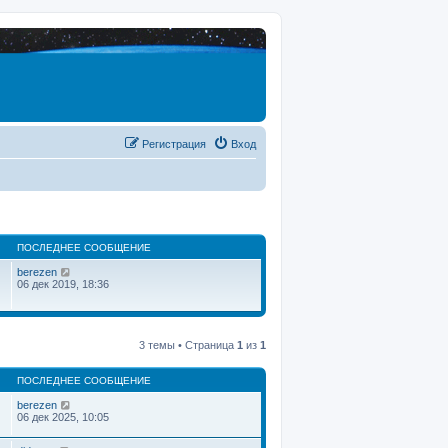
Регистрация
Вход
ПОСЛЕДНЕЕ СООБЩЕНИЕ
П
berezen
е
06 дек 2019, 18:36
р
е
й
т
и
3 темы • Страница
1
из
1
к
п
о
ПОСЛЕДНЕЕ СООБЩЕНИЕ
с
л
berezen
е
06 дек 2025, 10:05
д
н