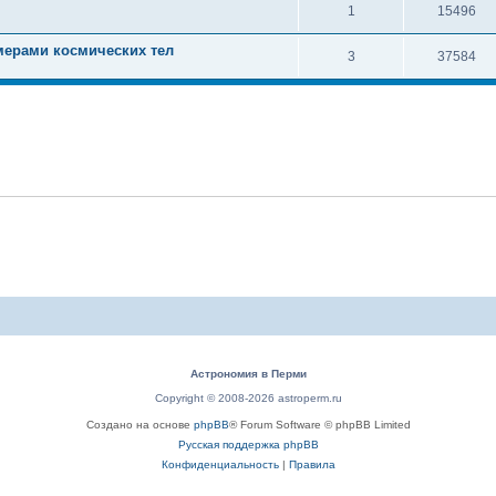
1
15496
мерами космических тел
3
37584
Астрономия в Перми
Copyright © 2008-2026 astroperm.ru
Создано на основе
phpBB
® Forum Software © phpBB Limited
Русская поддержка phpBB
Конфиденциальность
|
Правила