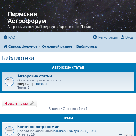
Пермский
Астрофорум
Астрономические наблюдения в окрестностях Перми
FAQ
Регистрация
Вход
Список форумов
Основной раздел
Библиотека
Библиотека
Авторские статьи
Авторские статьи
О сложном просто и понятно
Модератор:
berezen
Темы:
3
Новая тема
3 темы • Страница
1
из
1
Темы
Книги по астрономии
Последнее сообщение
berezen
«
06 дек 2025, 10:05
Ответы:
16