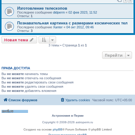
1
2
Изготовление телескопов
Последнее сообщение
didperm
«
02 фев 2023, 11:52
Ответы:
1
Познавательная картинка с размерами космических тел
Последнее сообщение
Xanter
«
04 окт 2012, 09:46
Ответы:
3
Новая тема
3 темы • Страница
1
из
1
Перейти
ПРАВА ДОСТУПА
Вы
не можете
начинать темы
Вы
не можете
отвечать на сообщения
Вы
не можете
редактировать свои сообщения
Вы
не можете
удалять свои сообщения
Вы
не можете
добавлять вложения
Список форумов
Удалить cookies
Часовой пояс:
UTC+05:00
Астрономия в Перми
Copyright © 2008-2026 astroperm.ru
Создано на основе
phpBB
® Forum Software © phpBB Limited
Русская поддержка phpBB