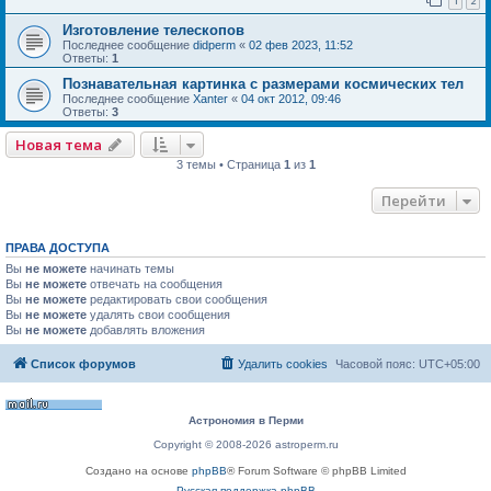
1
2
Изготовление телескопов
Последнее сообщение
didperm
«
02 фев 2023, 11:52
Ответы:
1
Познавательная картинка с размерами космических тел
Последнее сообщение
Xanter
«
04 окт 2012, 09:46
Ответы:
3
Новая тема
3 темы • Страница
1
из
1
Перейти
ПРАВА ДОСТУПА
Вы
не можете
начинать темы
Вы
не можете
отвечать на сообщения
Вы
не можете
редактировать свои сообщения
Вы
не можете
удалять свои сообщения
Вы
не можете
добавлять вложения
Список форумов
Удалить cookies
Часовой пояс:
UTC+05:00
Астрономия в Перми
Copyright © 2008-2026 astroperm.ru
Создано на основе
phpBB
® Forum Software © phpBB Limited
Русская поддержка phpBB