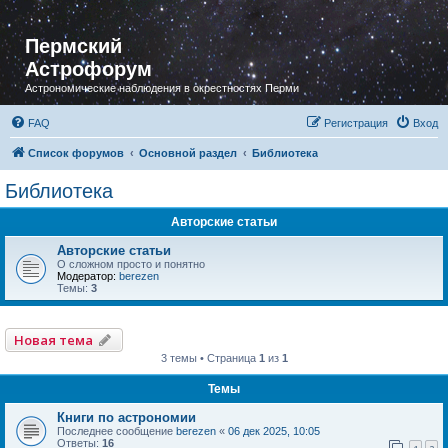
Пермский
Астрофорум
Астрономические наблюдения в окрестностях Перми
FAQ
Регистрация
Вход
Список форумов
Основной раздел
Библиотека
Библиотека
Авторские статьи
Авторские статьи
О сложном просто и понятно
Модератор:
berezen
Темы:
3
Новая тема
3 темы • Страница
1
из
1
Темы
Книги по астрономии
Последнее сообщение
berezen
«
06 дек 2025, 10:05
Ответы:
16