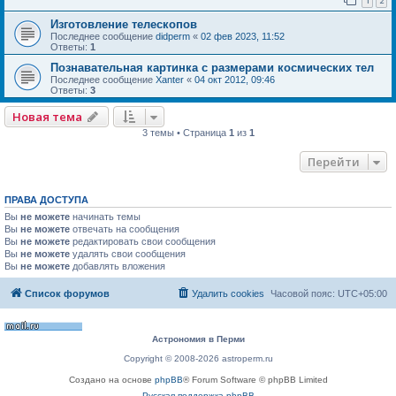
1
2
Изготовление телескопов
Последнее сообщение
didperm
«
02 фев 2023, 11:52
Ответы:
1
Познавательная картинка с размерами космических тел
Последнее сообщение
Xanter
«
04 окт 2012, 09:46
Ответы:
3
Новая тема
3 темы • Страница
1
из
1
Перейти
ПРАВА ДОСТУПА
Вы
не можете
начинать темы
Вы
не можете
отвечать на сообщения
Вы
не можете
редактировать свои сообщения
Вы
не можете
удалять свои сообщения
Вы
не можете
добавлять вложения
Список форумов
Удалить cookies
Часовой пояс:
UTC+05:00
Астрономия в Перми
Copyright © 2008-2026 astroperm.ru
Создано на основе
phpBB
® Forum Software © phpBB Limited
Русская поддержка phpBB