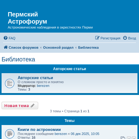
Пермский
Астрофорум
Астрономические наблюдения в окрестностях Перми
FAQ
Регистрация
Вход
Список форумов
Основной раздел
Библиотека
Библиотека
Авторские статьи
Авторские статьи
О сложном просто и понятно
Модератор:
berezen
Темы:
3
Новая тема
3 темы • Страница
1
из
1
Темы
Книги по астрономии
Последнее сообщение
berezen
«
06 дек 2025, 10:05
Ответы:
16