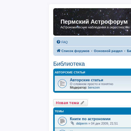
Пермский Астрофорум
Астрономические наблюдения в окрестностях
FAQ
Список форумов
Основной раздел
Би
Библиотека
АВТОРСКИЕ СТАТЬИ
Авторские статьи
О сложном просто и понятно
Модератор:
berezen
Новая тема
ТЕМЫ
Книги по астрономии
didperm
»
04 дек 2009, 21:51