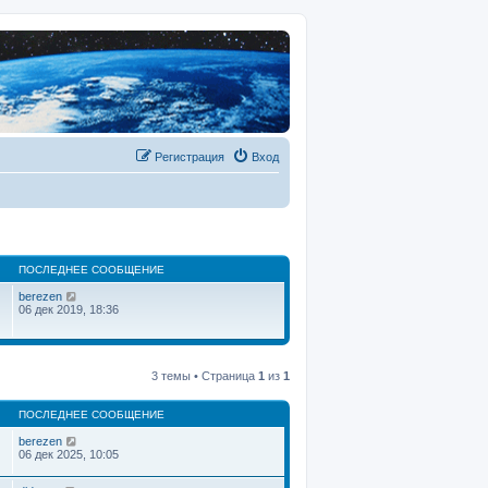
Регистрация
Вход
ПОСЛЕДНЕЕ СООБЩЕНИЕ
П
berezen
е
06 дек 2019, 18:36
р
е
й
т
и
3 темы • Страница
1
из
1
к
п
о
ПОСЛЕДНЕЕ СООБЩЕНИЕ
с
л
berezen
е
06 дек 2025, 10:05
д
н