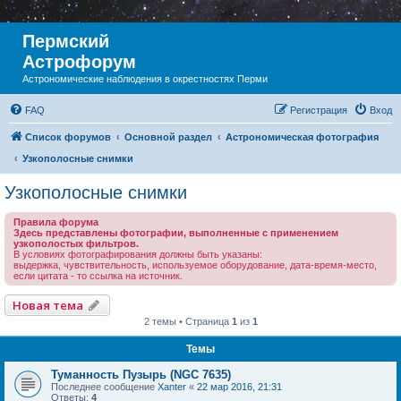
Пермский
Астрофорум
Астрономические наблюдения в окрестностях Перми
FAQ
Регистрация
Вход
Список форумов
Основной раздел
Астрономическая фотография
Узкополосные снимки
Узкополосные снимки
Правила форума
Здесь представлены фотографии, выполненные с применением
узкополостых фильтров.
В условиях фотографирования должны быть указаны:
выдержка, чувствительность, используемое оборудование, дата-время-место,
если цитата - то ссылка на источник.
Новая тема
2 темы • Страница
1
из
1
Темы
Туманность Пузырь (NGC 7635)
Последнее сообщение
Xanter
«
22 мар 2016, 21:31
Ответы:
4