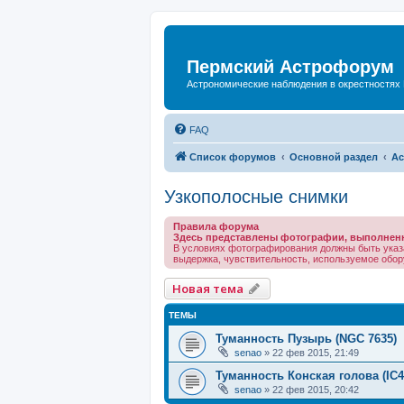
Пермский Астрофорум
Астрономические наблюдения в окрестностях
FAQ
Список форумов
Основной раздел
Ас
Узкополосные снимки
Правила форума
Здесь представлены фотографии, выполнен
В условиях фотографирования должны быть указ
выдержка, чувствительность, используемое обору
Новая тема
ТЕМЫ
Туманность Пузырь (NGC 7635)
senao
»
22 фев 2015, 21:49
Туманность Конская голова (IC4
senao
»
22 фев 2015, 20:42