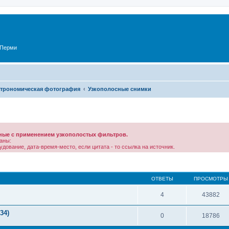
 Перми
трономическая фотография
Узкополосные снимки
ные с применением узкополостых фильтров.
аны:
дование, дата-время-место, если цитата - то ссылка на источник.
ОТВЕТЫ
ПРОСМОТРЫ
4
43882
34)
0
18786