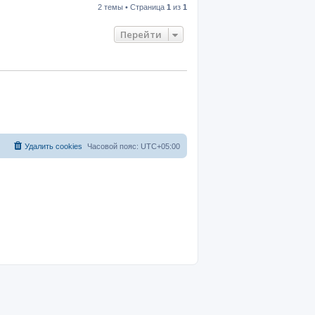
2 темы • Страница
1
из
1
Перейти
Удалить cookies
Часовой пояс:
UTC+05:00