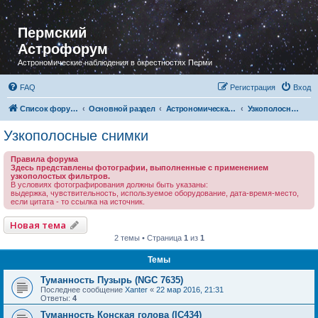
Пермский
Астрофорум
Астрономические наблюдения в окрестностях Перми
FAQ
Регистрация
Вход
Список форумов
Основной раздел
Астрономическая фотография
Узкополосные снимки
Узкополосные снимки
Правила форума
Здесь представлены фотографии, выполненные с применением
узкополостых фильтров.
В условиях фотографирования должны быть указаны:
выдержка, чувствительность, используемое оборудование, дата-время-место,
если цитата - то ссылка на источник.
Новая тема
2 темы • Страница
1
из
1
Темы
Туманность Пузырь (NGC 7635)
Последнее сообщение
Xanter
«
22 мар 2016, 21:31
Ответы:
4
Туманность Конская голова (IC434)