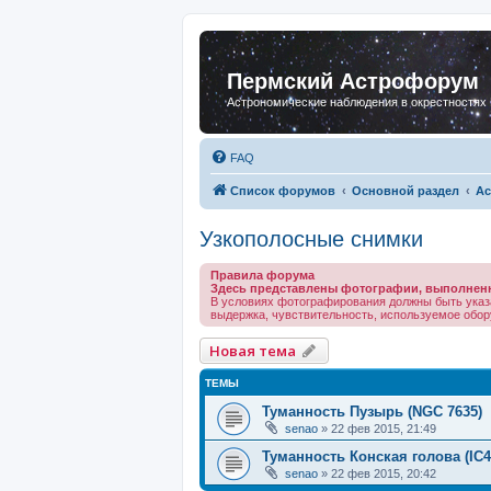
Пермский Астрофорум
Астрономические наблюдения в окрестностях
FAQ
Список форумов
Основной раздел
Ас
Узкополосные снимки
Правила форума
Здесь представлены фотографии, выполнен
В условиях фотографирования должны быть указ
выдержка, чувствительность, используемое обору
Новая тема
ТЕМЫ
Туманность Пузырь (NGC 7635)
senao
»
22 фев 2015, 21:49
Туманность Конская голова (IC4
senao
»
22 фев 2015, 20:42