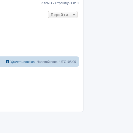
2 темы • Страница
1
из
1
Перейти
Удалить cookies
Часовой пояс:
UTC+05:00