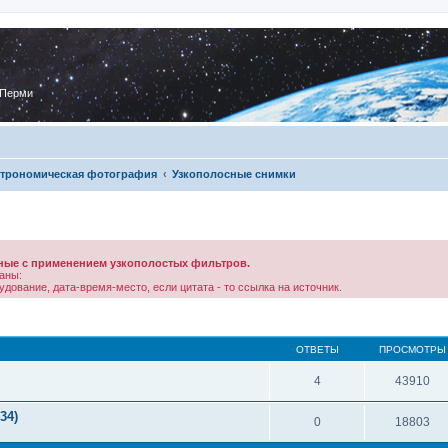
 Перми
трономическая фотография
Узкополосные снимки
ные с применением узкополостых фильтров.
аны:
дование, дата-время-место, если цитата - то ссылка на источник.
ОТВЕТЫ
ПРОСМОТРЫ
4
43910
34)
0
18803