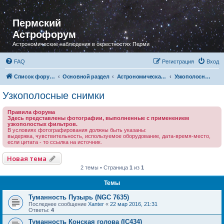
Пермский
Астрофорум
Астрономические наблюдения в окрестностях Перми
FAQ
Регистрация
Вход
Список форумов
Основной раздел
Астрономическая фотография
Узкополосные снимки
Узкополосные снимки
Правила форума
Здесь представлены фотографии, выполненные с применением
узкополостых фильтров.
В условиях фотографирования должны быть указаны:
выдержка, чувствительность, используемое оборудование, дата-время-место,
если цитата - то ссылка на источник.
Новая тема
2 темы • Страница
1
из
1
Темы
Туманность Пузырь (NGC 7635)
Последнее сообщение
Xanter
«
22 мар 2016, 21:31
Ответы:
4
Туманность Конская голова (IC434)