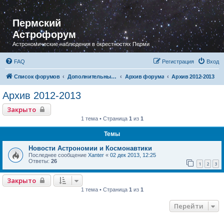
Пермский
Астрофорум
Астрономические наблюдения в окрестностях Перми
FAQ
Регистрация
Вход
Список форумов
Дополнительный раздел
Архив форума
Архив 2012-2013
Архив 2012-2013
Закрыто
1 тема • Страница
1
из
1
Темы
Новости Астрономии и Космонавтики
Последнее сообщение
Xanter
«
02 дек 2013, 12:25
Ответы:
26
1
2
3
Закрыто
1 тема • Страница
1
из
1
Перейти