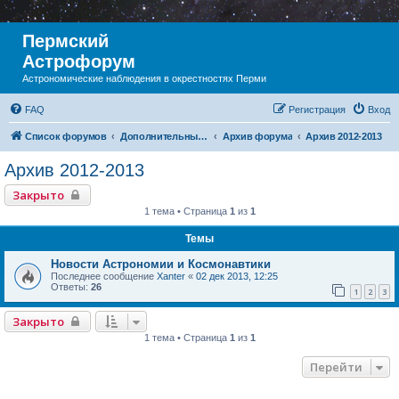
Пермский
Астрофорум
Астрономические наблюдения в окрестностях Перми
FAQ
Регистрация
Вход
Список форумов
Дополнительный раздел
Архив форума
Архив 2012-2013
Архив 2012-2013
Закрыто
1 тема • Страница
1
из
1
Темы
Новости Астрономии и Космонавтики
Последнее сообщение
Xanter
«
02 дек 2013, 12:25
Ответы:
26
1
2
3
Закрыто
1 тема • Страница
1
из
1
Перейти