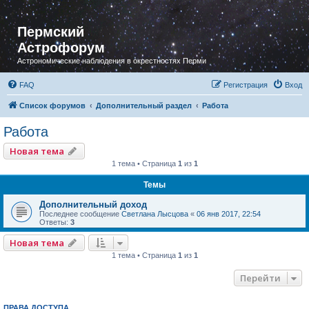
Пермский
Астрофорум
Астрономические наблюдения в окрестностях Перми
FAQ
Регистрация
Вход
Список форумов
Дополнительный раздел
Работа
Работа
Новая тема
1 тема • Страница
1
из
1
Темы
Дополнительный доход
Последнее сообщение
Светлана Лысцова
«
06 янв 2017, 22:54
Ответы:
3
Новая тема
1 тема • Страница
1
из
1
Перейти
ПРАВА ДОСТУПА