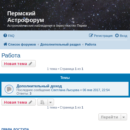
Пермский
Астрофорум
Астрономические наблюдения в окрестностях Перми
FAQ
Регистрация
Вход
Список форумов
Дополнительный раздел
Работа
Работа
Новая тема
1 тема • Страница
1
из
1
Темы
Дополнительный доход
Последнее сообщение
Светлана Лысцова
«
06 янв 2017, 22:54
Ответы:
3
Новая тема
1 тема • Страница
1
из
1
Перейти
ПРАВА ДОСТУПА